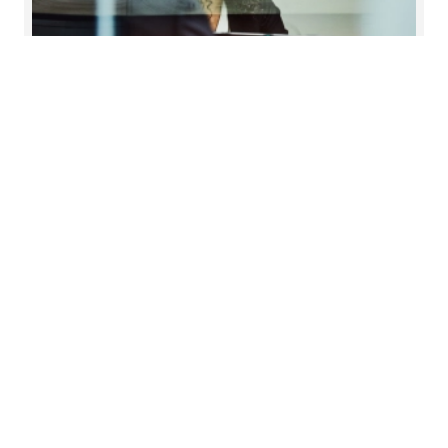
Central government
Maintaining public trust through transparency,
attention to detail and cultural reform
Prečítajte si viac
Kontaktujte nás