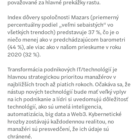
považované za hlavné prekážky rastu.
Index dôvery spoločnosti Mazars (priemerný
percentuálny podiel „veľmi sebaistých“ vo
všetkých trendoch) predstavuje 37 %, čo je o
niečo menej ako v predchádzajúcom barometri
(44 %), ale viac ako v našom prieskume v roku
2020 (32 %).
Transformácia podnikových IT/technológií je
hlavnou strategickou prioritou manažérov v
najbližších troch až piatich rokoch. Očakáva sa, že
nástup nových technológií bude mať veľký vplyv
na ich podnikanie a lídri si uvedomujú dôležitosť
technológií, ako sú umelá inteligencia,
automatizácia, big data a Web3. Kybernetické
hrozby zostávajú každodennou realitou, no
manažéri sú presvedčení, že ich údaje sú
chránené.