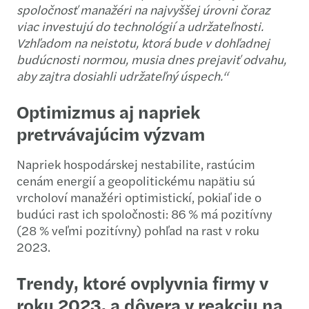
spoločnosť manažéri na najvyššej úrovni čoraz
viac investujú do technológií a udržateľnosti.
Vzhľadom na neistotu, ktorá bude v dohľadnej
budúcnosti normou, musia dnes prejaviť odvahu,
aby zajtra dosiahli udržateľný úspech.“
Optimizmus aj napriek
pretrvávajúcim výzvam
Napriek hospodárskej nestabilite, rastúcim
cenám energií a geopolitickému napätiu sú
vrcholoví manažéri optimistickí, pokiaľ ide o
budúci rast ich spoločnosti: 86 % má pozitívny
(28 % veľmi pozitívny) pohľad na rast v roku
2023.
Trendy, ktoré ovplyvnia firmy v
roku 2023, a dôvera v reakciu na