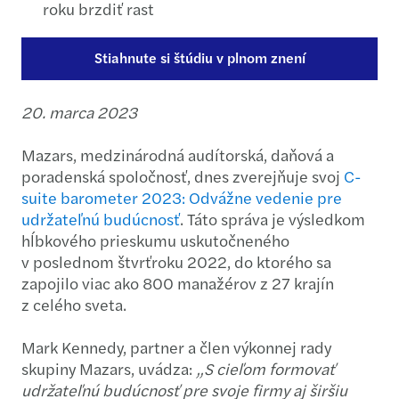
roku brzdiť rast
Stiahnute si štúdiu v plnom znení
20. marca 2023
Mazars, medzinárodná audítorská, daňová a
poradenská spoločnosť, dnes zverejňuje svoj
C-
suite barometer 2023: Odvážne vedenie pre
udržateľnú budúcnosť
. Táto správa je výsledkom
hĺbkového prieskumu uskutočneného
v poslednom štvrťroku 2022, do ktorého sa
zapojilo viac ako 800 manažérov z 27 krajín
z celého sveta.
Mark Kennedy, partner a člen výkonnej rady
skupiny Mazars, uvádza:
„S cieľom formovať
udržateľnú budúcnosť pre svoje firmy aj širšiu