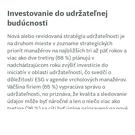
Investovanie do udržateľnej
budúcnosti
Nová alebo revidovaná stratégia udržateľnosti je
na druhom mieste v zozname strategických
priorít manažérov na najbližších tri až päť rokov a
viac ako dve tretiny (68 %) plánujú v
nadchádzajúcom roku zvýšiť investície do
iniciatív v oblasti udržateľnosti, čo svedčí o
dôležitosti ESG v agende vrcholových manažérov.
Väčšina firiem (65 %) vypracúva správu o
udržateľnosti, no priznáva, že kvalita a sledovanie
údajov môže byť náročné a len o niečo viac ako
tretina (36 %) sa cíti byť úplne pripravená na nové
požiadavky na podávanie správ o ESG.
Uznanie významu rozmanitosti a