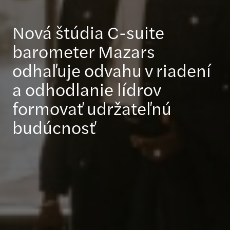
Nová štúdia C-suite
barometer Mazars
odhaľuje odvahu v riadení
a odhodlanie lídrov
formovať udržateľnú
budúcnosť