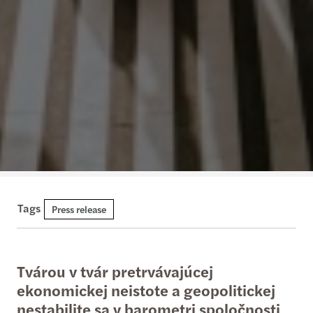
Tags
Press release
Tvárou v tvár pretrvávajúcej
ekonomickej neistote a geopolitickej
nestabilite sa v barometri spoločnosti