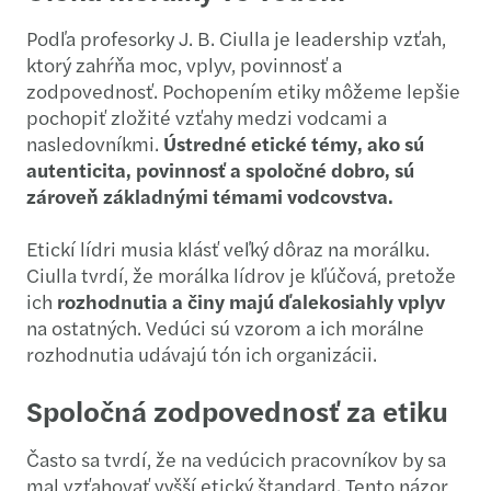
Podľa profesorky J. B. Ciulla je leadership vzťah,
ktorý zahŕňa moc, vplyv, povinnosť a
zodpovednosť. Pochopením etiky môžeme lepšie
pochopiť zložité vzťahy medzi vodcami a
nasledovníkmi.
Ústredné etické témy, ako sú
autenticita, povinnosť a spoločné dobro, sú
zároveň základnými témami vodcovstva.
Etickí lídri musia klásť veľký dôraz na morálku.
Ciulla tvrdí, že morálka lídrov je kľúčová, pretože
ich
rozhodnutia a činy majú ďalekosiahly vplyv
na ostatných. Vedúci sú vzorom a ich morálne
rozhodnutia udávajú tón ich organizácii.
Spoločná zodpovednosť za etiku
Často sa tvrdí, že na vedúcich pracovníkov by sa
mal vzťahovať vyšší etický štandard. Tento názor