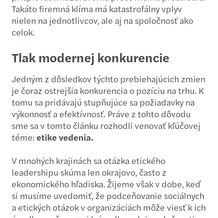
Takáto firemná klíma má katastrofálny vplyv
nielen na jednotlivcov, ale aj na spoločnosť ako
celok.
Tlak modernej konkurencie
Jedným z dôsledkov týchto prebiehajúcich zmien
je čoraz ostrejšia konkurencia o pozíciu na trhu. K
tomu sa pridávajú stupňujúce sa požiadavky na
výkonnosť a efektívnosť. Práve z tohto dôvodu
sme sa v tomto článku rozhodli venovať kľúčovej
téme:
etike vedenia.
V mnohých krajinách sa otázka etického
leadershipu skúma len okrajovo, často z
ekonomického hľadiska. Žijeme však v dobe, keď
si musíme uvedomiť, že podceňovanie sociálnych
a etických otázok v organizáciách môže viesť k ich