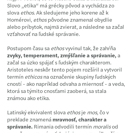
Slovo „etika“ má grécky pôvod a vychádza zo
slova
ethos
. Ak sledujeme jeho korene až k
Homérovi,
ethos
pôvodne znamenal obydlie
alebo príbytok, najmä zvierat, a následne sa začal
vzťahovať na ľudské správanie.
Postupom času sa
ethos
vyvinul tak, že zahŕňa
zvyky, temperament, zmýšľanie a správanie,
a
začal sa úzko spájať s ľudským charakterom.
Aristoteles neskôr tento pojem rozšíril a vytvoril
termín
ethicos
na označenie skupiny ľudských
cností - ako napríklad odvaha a miernosť - a veda,
ktorá sa týmito cnosťami zaoberá, sa stala
známou ako etika.
Latinský ekvivalent slova
ethos
je
mos
, čo v
preklade znamená
mravnosť, charakter a
správanie.
Rimania odvodili termín
moralis
od