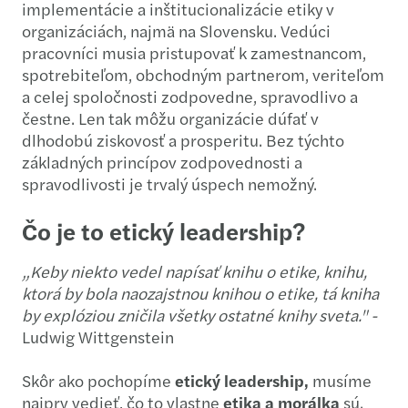
implementácie a inštitucionalizácie etiky v
organizáciách, najmä na Slovensku. Vedúci
pracovníci musia pristupovať k zamestnancom,
spotrebiteľom, obchodným partnerom, veriteľom
a celej spoločnosti zodpovedne, spravodlivo a
čestne. Len tak môžu organizácie dúfať v
dlhodobú ziskovosť a prosperitu. Bez týchto
základných princípov zodpovednosti a
spravodlivosti je trvalý úspech nemožný.
Čo je to etický leadership?
„Keby niekto vedel napísať knihu o etike, knihu,
ktorá by bola naozajstnou knihou o etike, tá kniha
by explóziou zničila všetky ostatné knihy sveta." -
Ludwig Wittgenstein
Skôr ako pochopíme
etický leadership,
musíme
najprv vedieť, čo to vlastne
etika a morálka
sú.