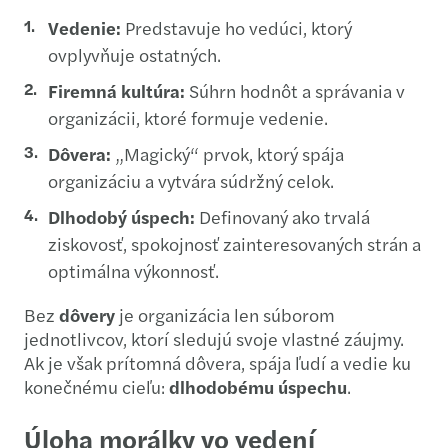
Vedenie:
Predstavuje ho vedúci, ktorý
ovplyvňuje ostatných.
Firemná kultúra:
Súhrn hodnôt a správania v
organizácii, ktoré formuje vedenie.
Dôvera:
„Magický“ prvok, ktorý spája
organizáciu a vytvára súdržný celok.
Dlhodobý úspech:
Definovaný ako trvalá
ziskovosť, spokojnosť zainteresovaných strán a
optimálna výkonnosť.
Bez
dôvery
je organizácia len súborom
jednotlivcov, ktorí sledujú svoje vlastné záujmy.
Ak je však prítomná dôvera, spája ľudí a vedie ku
konečnému cieľu:
dlhodobému úspechu
.
Úloha morálky vo vedení