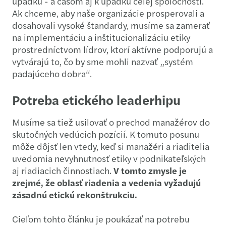
úpadku - a časom aj k úpadku celej spoločnosti.
Ak chceme, aby naše organizácie prosperovali a
dosahovali vysoké štandardy, musíme sa zamerať
na implementáciu a inštitucionalizáciu etiky
prostredníctvom lídrov, ktorí aktívne podporujú a
vytvárajú to, čo by sme mohli nazvať „systém
padajúceho dobra“.
Potreba etického leaderhipu
Musíme sa tiež usilovať o prechod manažérov do
skutočných vedúcich pozícií. K tomuto posunu
môže dôjsť len vtedy, keď si manažéri a riaditelia
uvedomia nevyhnutnosť etiky v podnikateľských
aj riadiacich činnostiach.
V tomto zmysle je
zrejmé, že oblasť riadenia a vedenia vyžadujú
zásadnú etickú rekonštrukciu.
Cieľom tohto článku je poukázať na potrebu