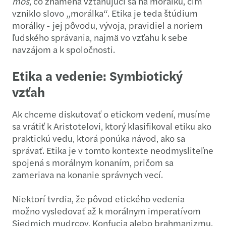
mos
, čo znamená vzťahujúci sa na morálku, čím
vzniklo slovo „morálka“. Etika je teda štúdium
morálky - jej pôvodu, vývoja, pravidiel a noriem
ľudského správania, najmä vo vzťahu k sebe
navzájom a k spoločnosti.
Etika a vedenie: Symbiotický
vzťah
Ak chceme diskutovať o etickom vedení, musíme
sa vrátiť k Aristotelovi, ktorý klasifikoval etiku ako
praktickú vedu, ktorá ponúka návod, ako sa
správať. Etika je v tomto kontexte neodmysliteľne
spojená s morálnym konaním, pričom sa
zameriava na konanie správnych vecí.
Niektorí tvrdia, že pôvod etického vedenia
možno vysledovať až k morálnym imperatívom
Siedmich mudrcov, Konfucia alebo brahmanizmu.