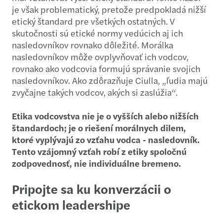
je však problematický, pretože predpokladá nižší
etický štandard pre všetkých ostatných. V
skutočnosti sú etické normy vedúcich aj ich
nasledovníkov rovnako dôležité. Morálka
nasledovníkov môže ovplyvňovať ich vodcov,
rovnako ako vodcovia formujú správanie svojich
nasledovníkov. Ako zdôrazňuje Ciulla, „ľudia majú
zvyčajne takých vodcov, akých si zaslúžia“.
Etika vodcovstva nie je o vyšších alebo nižších
štandardoch; je o riešení morálnych dilem,
ktoré vyplývajú zo vzťahu vodca - nasledovník.
Tento vzájomný vzťah robí z etiky spoločnú
zodpovednosť, nie individuálne bremeno.
Pripojte sa ku konverzácii o
etickom leadershipe