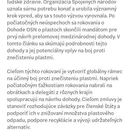
ľudské zdravie. Organizácia Spojených národov
uznala súrnu potrebu konať a urobila významný
krok vpred, aby sa s touto výzvou vyrovnala. Po
počiatočných neúspechoch sa rokovania o
Dohode OSN o plastoch skončili mandátom pre
prvý návrh prelomovej medzinárodnej dohody. V
tomto článku sa skúmajú podrobnosti tejto
dohody a jej potenciálny vplyv na boj proti
znečisteniu plastmi.
Cieľom týchto rokovaní je vytvoriť globálny rámec
na účinný boj proti znečisteniu plastmi. Napriek
počiatočným ťažkostiam rokovania nabrali na
obrátkach a delegáti z rôznych krajín
spolupracujú na návrhu dohody. Cieľom zmluvy je
stanoviť rozhodujúce záväzky pre členské štáty a
podporiť ich v znižovaní množstva plastového
odpadu, podpore recyklácie a vývoji udržateľných
alternatív.