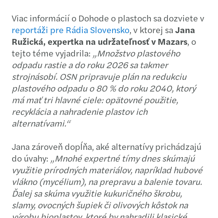
Viac informácií o Dohode o plastoch sa dozviete v
reportáži pre Rádia Slovensko
, v ktorej sa
Jana
Ružická, expertka na udržateľnosť v Mazars
, o
tejto téme vyjadrila:
„Množstvo plastového
odpadu rastie a do roku 2026 sa takmer
strojnásobí. OSN pripravuje plán na redukciu
plastového odpadu o 80 % do roku 2040, ktorý
má mať tri hlavné ciele: opätovné použitie,
recyklácia a nahradenie plastov ich
alternatívami.“
Jana zároveň dopĺňa, aké alternatívy prichádzajú
do úvahy:
„Mnohé expertné tímy dnes skúmajú
využitie prírodných materiálov, napríklad hubové
vlákno (mycélium), na prepravu a balenie tovaru.
Ďalej sa skúma využitie kukuričného škrobu,
slamy, ovocných šupiek či olivových kôstok na
výrobu bioplastov, ktoré by nahradili klasické