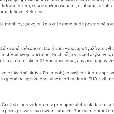
i lídrami firiem, súkromnými osobami, osobami zo zahra
DAC
Forvi
Výpoč
budú daňovo efektívne.
Slove
Forvi
Udrža
ste mohli byť pokojní, že o vaše dane bude postarané a 
Forvi
Výpoč
Nová 
Proto
štruktúrované spôsobom, ktorý vám vyhovuje. Využívate 
ektívniť svoje portfólio. Nech už je váš cieľ akýkoľv
Pripo
Prečo
jetku a o tom, ako môžeme dosiahnuť, aby pre fungovali 
Už dv
Rozví
svoje likvidné aktíva. Pre mnohých našich klientov spra
 globálne spravujeme viac ako 1 miliardu EUR z klients
Mazar
Rezili
Mazar
Čo je
 Či už ste nerezidentom v prenájme alebo hľadáte najef
Mazar
Rozvo
i
a porozprávajte sa o svojej situácii. Radi vám pomôžem