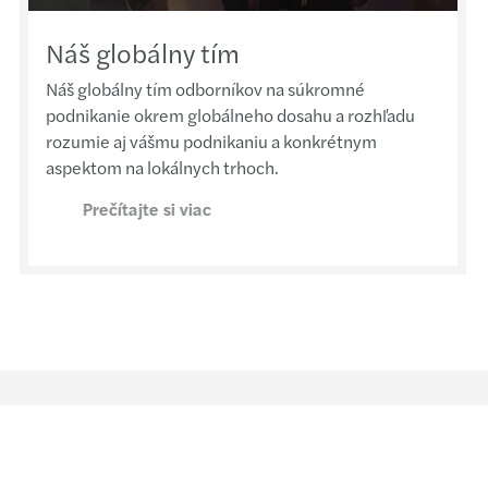
Podan
RPA tv
Náš globálny tím
Mýty 
Tale
Náš globálny tím odborníkov na súkromné
Mazar
COP27
podnikanie okrem globálneho dosahu a rozhľadu
rozumie aj vášmu podnikaniu a konkrétnym
aspektom na lokálnych trhoch.
Povin
Prečítajte si viac
Inves
Mazar
Mazar