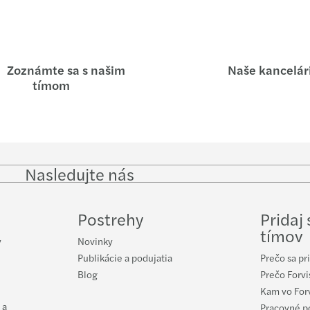
Zoznámte sa s našim
Naše kancelár
tímom
Nasledujte nás
Follow
Follow
Follow on
Foll
on
on
Facebook
on
LinkedIn
Twitter
YouT
Postrehy
Pridaj
tímov
y
Novinky
Publikácie a podujatia
Prečo sa pr
Blog
Prečo Forvi
Kam vo For
 a
Pracovné p