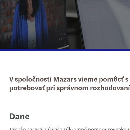
Publikácie
Podujatia
V spoločnosti Mazars vieme pomôcť s t
potrebovať pri správnom rozhodovaní
Dane
Tak ako sa vyvíjajú vaše súkromné pomery, rovnako 