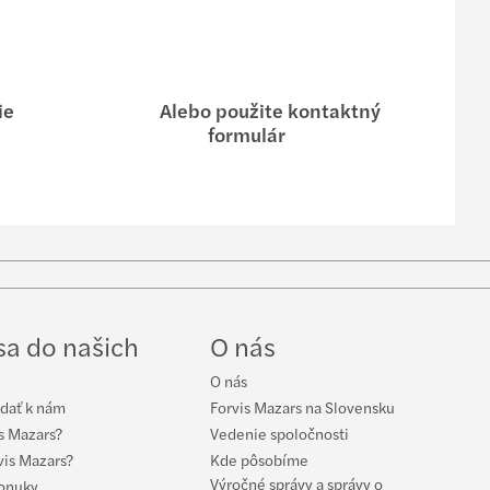
ie
Alebo použite kontaktný
formulár
ow
ube
 sa do našich
O nás
O nás
idať k nám
Forvis Mazars na Slovensku
s Mazars?
Vedenie spoločnosti
vis Mazars?
Kde pôsobíme
Výročné správy a správy o
onuky