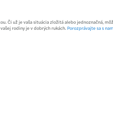
Vplyv
Prečo
Tlačo
Firmy
itou. Či už je vaša situácia zložitá alebo jednoznačná,
vašej rodiny je v dobrých rukách.
Porozprávajte sa s nam
V Maz
Posud
Mazar
Ako u
Opäť 
Banky
Košic
Výsle
Mazar
Posto
EcoVa
Do po
Tlačo
Udrža