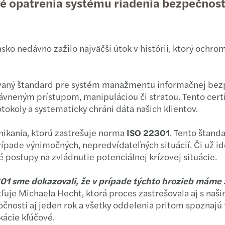
 opatrenia systému riadenia bezpečnosti 
DAC
Forvi
Výpoč
Slove
Forvi
Udrža
o nedávno zažilo najväčší útok v histórii, ktorý ochromil
Forvi
Výpoč
aný štandard pre systém manažmentu informačnej bezpe
Nová 
Proto
rávneným prístupom, manipuláciou či stratou. Tento cert
oly a systematicky chráni dáta našich klientov.
Pripo
Prečo
nikania, ktorú zastrešuje norma
ISO 22301
. Tento štand
Už dv
Rozví
rípade výnimočných, nepredvídateľných situácií. Či už id
postupy na zvládnutie potenciálnej krízovej situácie.
Mazar
Rezili
01 sme dokazovali, že v prípade týchto hrozieb máme za
Mazar
Čo je
ľuje Michaela Hecht, ktorá proces zastrešovala aj s na
čnosti aj jeden rok a všetky oddelenia pritom spoznajú 
Mazar
Rozvo
kácie kľúčové.