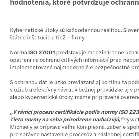
hodnotenia, ktoré potvrdzuje ochranné
Kybernetické útoky sú každodennou realitou. Slovensk
štátne inštitúcie a tiež – firmy.
Norma
ISO 27001
predstavuje medzinárodne uznáv
opatrení na ochranu citlivých informácií pred neop
implementované najmodernejšie bezpečnostné protok
S ochranou dát je úzko previazaná aj kontinuita pod
služieb a efektívny návrat k bežnej prevádzke aj v p
alebo kybernetické útoky, máme pripravené overené 
„V rámci procesu certifikácie podľa normy ISO 223
Tieto normy na seba prirodzene nadväzujú,"
vysvet
Michaely je príprava veľmi komplexná, zaberie spolo
pre správne nastavenie procesov a následnej certifi