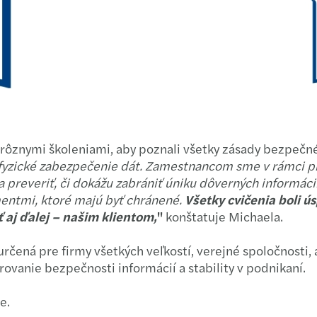
Rekor
Behav
Mazar
RPA p
Vítam
Ako p
Uvádz
Čo na
i rôznymi školeniami, aby poznali všetky zásady bezpeč
Aká j
Zodpo
 fyzické zabezpečenie dát.
Zamestnancom sme v rámci prí
 a preveriť, či dokážu zabrániť úniku dôverných informácií
Mazar
Prehľ
entmi, ktoré majú byť chránené.
Všetky cvičenia boli ú
 aj ďalej – našim klientom,
"
konštatuje Michaela.
Mazar
Nehnu
rčená pre firmy všetkých veľkostí, verejné spoločnosti, 
Ako s
Finan
ovanie bezpečnosti informácií a stability v podnikaní.
Mazar
Mento
e.