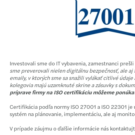
Investovali sme do IT vybavenia, zamestnanci prešl
sme preverovali nielen digitálnu bezpečnosť, ale aj
emaily, v ktorých sme sa snažili vylákať citlivé údaje
kolegovia majú uzamknuté skrine a zásuvky s dokum
príprave firmy na ISO certifikáciu môžeme ponúkať
Certifikácia podľa normy ISO 27001 a ISO 22301 je u
systém na plánovanie, implementáciu, ale aj monitor
V prípade záujmu o ďalšie informácie nás kontaktujt