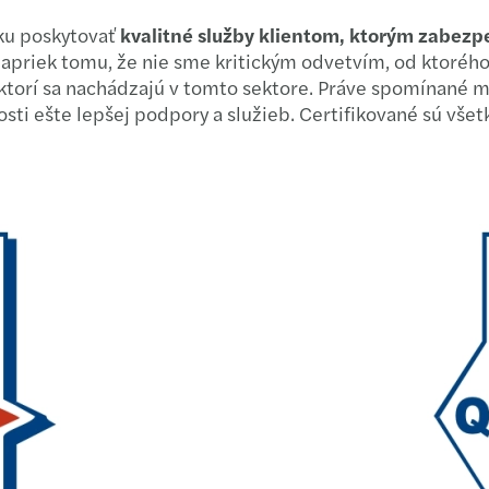
Vplyv
Prečo
sku poskytovať
kvalitné služby klientom, ktorým zabezp
apriek tomu, že nie sme kritickým odvetvím, od ktorého 
Tlačo
Firmy
ktorí sa nachádzajú v tomto sektore. Práve spomínané m
ti ešte lepšej podpory a služieb. Certifikované sú všet
V Maz
Posud
Mazar
Ako u
Opäť 
Banky
Košic
Výsle
Mazar
Posto
EcoVa
Do po
Tlačo
Udrža