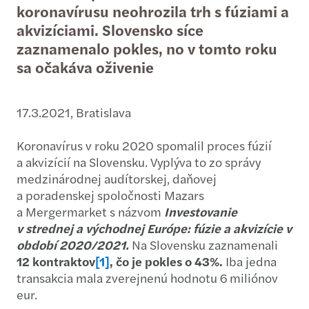
koronavírusu neohrozila trh s fúziami a
akvizíciami. Slovensko síce
zaznamenalo pokles, no v tomto roku
sa očakáva oživenie
17.3.2021, Bratislava
Koronavírus v roku 2020 spomalil proces fúzií
a akvizícií na Slovensku. Vyplýva to zo správy
medzinárodnej audítorskej, daňovej
a poradenskej spoločnosti Mazars
a Mergermarket s názvom
Investovanie
v strednej a východnej Európe:
fúzie a akvizície v
období 2020/2021
.
Na Slovensku zaznamenali
12 kontraktov
[1]
, čo je pokles o 43%.
Iba jedna
transakcia mala zverejnenú hodnotu 6 miliónov
eur.