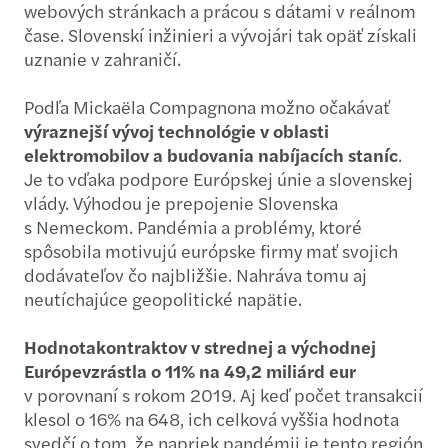
webových stránkach a prácou s dátami v reálnom
čase. Slovenskí inžinieri a vývojári tak opäť získali
uznanie v zahraničí.
Podľa Mickaëla Compagnona možno očakávať
výraznejší vývoj technológie v oblasti
elektromobilov a budovania nabíjacích staníc
.
Je to vďaka podpore Európskej únie a slovenskej
vlády. Výhodou je prepojenie Slovenska
s Nemeckom. Pandémia a problémy, ktoré
spôsobila motivujú európske firmy mať svojich
dodávateľov čo najbližšie. Nahráva tomu aj
neutíchajúce geopolitické napätie.
Hodnota
kontraktov v strednej a východnej
Európe
vzrástla o
11% na
49,2 miliárd eur
v porovnaní s rokom 2019. Aj keď počet transakcií
klesol o 16% na 648, ich celková vyššia hodnota
svedčí o tom, že napriek pandémii je tento región