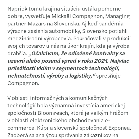
Napriek tomu krajina situáciu ustála pomerne
dobre, vysvetľuje Mickaël Compagnon, Managing
partner Mazars na Slovensku. Aj keď pandémia
výrazne zasiahla automobilky, Slovensko potiahli
medzinárodní výrobcovia. Pokračovali v produkcii
svojich tovarov u nás na úkor krajín, kde je výroba
drahšia.
„
Očakávam, že odložené kontrakty sa
uzavrú alebo posunú vpred v roku 2021. Najviac
príležitosti vidím v segmentoch technológií,
nehnuteľností, výroby a logistiky,“
spresňuje
Compagnon.
V oblasti informačných a komunikačných
technológií bola významná investícia americkej
spoločnosti Bloomreach, ktorá je veľkým hráčom
v oblasti elektronického obchodovania e-
commerce. Kúpila slovenskú spoločnosť Exponea.
Zaoberá sa analýzou správania zákazníkov na