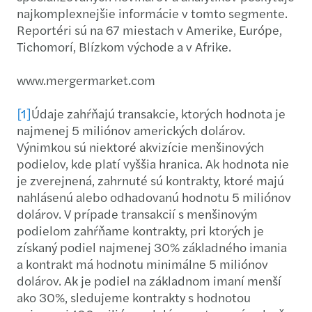
najkomplexnejšie informácie v tomto segmente.
Reportéri sú na 67 miestach v Amerike, Európe,
Tichomorí, Blízkom východe a v Afrike.
www.mergermarket.com
[1]
Údaje zahŕňajú transakcie, ktorých hodnota je
najmenej 5 miliónov amerických dolárov.
Výnimkou sú niektoré akvizície menšinových
podielov, kde platí vyššia hranica. Ak hodnota nie
je zverejnená, zahrnuté sú kontrakty, ktoré majú
nahlásenú alebo odhadovanú hodnotu 5 miliónov
dolárov. V prípade transakcií s menšinovým
podielom zahŕňame kontrakty, pri ktorých je
získaný podiel najmenej 30% základného imania
a kontrakt má hodnotu minimálne 5 miliónov
dolárov. Ak je podiel na základnom imaní menší
ako 30%, sledujeme kontrakty s hodnotou