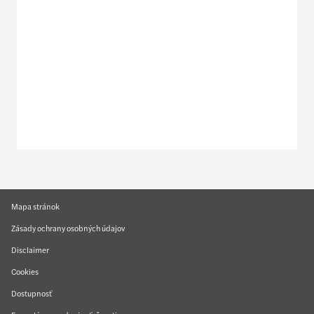
Naše kancelárie
Alebo použite kontaktný formulár
Mapa stránok
Zásady ochrany osobných údajov
Disclaimer
Cookies
Dostupnosť