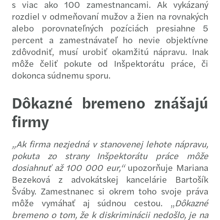
s viac ako 100 zamestnancami. Ak vykázaný
rozdiel v odmeňovaní mužov a žien na rovnakých
alebo porovnateľných pozíciách presiahne 5
percent a zamestnávateľ ho nevie objektívne
zdôvodniť, musí urobiť okamžitú nápravu. Inak
môže čeliť pokute od Inšpektorátu práce, či
dokonca súdnemu sporu.
Dôkazné bremeno znášajú
firmy
„Ak firma nezjedná v stanovenej lehote nápravu,
pokuta zo strany Inšpektorátu práce môže
dosiahnuť až 100 000 eur,“
upozorňuje Mariana
Bezeková z advokátskej kancelárie Bartošík
Šváby. Zamestnanec si okrem toho svoje práva
môže vymáhať aj súdnou cestou. „
Dôkazné
bremeno o tom, že k diskriminácii nedošlo, je na