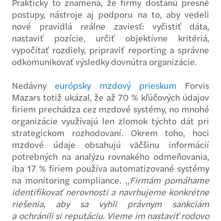
Prakticky to znamená, že firmy dostanú presné
postupy, nástroje aj podporu na to, aby vedeli
nové pravidlá reálne zaviesť: vyčistiť dáta,
nastaviť pozície, určiť objektívne kritériá,
vypočítať rozdiely, pripraviť reporting a správne
odkomunikovať výsledky dovnútra organizácie.
Nedávny
európsky mzdový prieskum
Forvis
Mazars totiž ukázal, že až 70 % kľúčových údajov
firiem prechádza cez mzdové systémy, no mnohé
organizácie využívajú len zlomok týchto dát pri
strategickom rozhodovaní. Okrem toho, hoci
mzdové údaje obsahujú väčšinu informácií
potrebných na analýzu rovnakého odmeňovania,
iba 17 % firiem používa automatizované systémy
na monitoring compliance. „
Firmám pomáhame
identifikovať nerovnosti a navrhujeme konkrétne
riešenia, aby sa vyhli právnym sankciám
a ochránili si reputáciu. Vieme im nastaviť rodovo