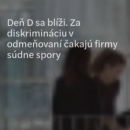
Deň D sa blíži. Za
diskrimináciu v
odmeňovaní čakajú firmy
súdne spory