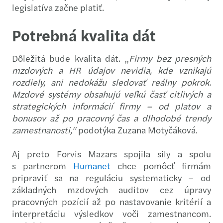
legislatíva začne platiť.
Potrebná kvalita dát
Dôležitá bude kvalita dát. „
Firmy bez presných
mzdových a HR údajov nevidia, kde vznikajú
rozdiely, ani nedokážu sledovať reálny pokrok.
Mzdové systémy obsahujú veľkú časť citlivých a
strategických informácií firmy – od platov a
bonusov až po pracovný čas a dlhodobé trendy
zamestnanosti,“
podotýka Zuzana Motyčáková.
Aj preto Forvis Mazars spojila sily a spolu
s partnerom
Humanet
chce pomôcť firmám
pripraviť sa na reguláciu systematicky – od
základných mzdových auditov cez úpravy
pracovných pozícií až po nastavovanie kritérií a
interpretáciu výsledkov voči zamestnancom.