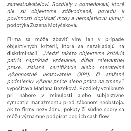
zamestnávateľovi. Rozdiely v odmeňovaní, ktoré
nie sú objektívne zdôvodnené, povedú k
povinnosti doplácať mzdy a nemajetkovú ujmu,“
podotýka Zuzana Motyčáková.
Firma sa môže zbaviť viny len v prípade
objektívnych kritérií, ktoré sa nezakladajú na
diskriminácii. „
Medzi takéto objektívne kritériá
patria napríklad vzdelanie, dĺžka relevantnej
praxe, získané certifikácie alebo merateľné
výkonnostné ukazovatele (KPI), či sťažené
podmienky výkonu práce alebo práca na zmeny
,“
vypočítava Mariana Bezeková. Rozdiely vzniknuté
pri nábore v minulosti alebo subjektívne
sympatie manažmentu pred zákonom neobstoja.
Ak to firmy nezvládnu, pokuty či súdne spory sa
môžu významne podpísať pod ich cash flow.