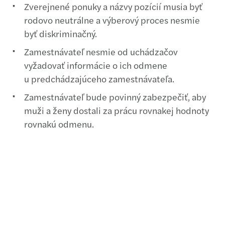
Zverejnené ponuky a názvy pozícií musia byť
rodovo neutrálne a výberový proces nesmie
byť diskriminačný.
Zamestnávateľ nesmie od uchádzačov
vyžadovať informácie o ich odmene
u predchádzajúceho zamestnávateľa.
Zamestnávateľ bude povinný zabezpečiť, aby
muži a ženy dostali za prácu rovnakej hodnoty
rovnakú odmenu.
Mzdová štruktúra bude musieť byť založená na
objektívnych kritériách – zohľadňovať má
zložitosť práce, zodpovednosť a náročnosť
úloh, nie pohlavie zamestnanca.
Zamestnanci budú mať právo získať od
zamestnávateľa informáciu o priemerných