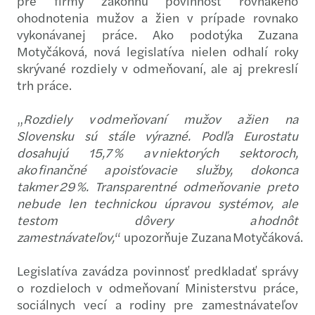
pre firmy zákonnú povinnosť rovnakého
ohodnotenia mužov a žien v prípade rovnako
vykonávanej práce. Ako podotýka Zuzana
Motyčáková, nová legislatíva nielen odhalí roky
skrývané rozdiely v odmeňovaní, ale aj prekreslí
trh práce.
„
Rozdiely v odmeňovaní mužov a žien na
Slovensku sú stále výrazné. Podľa Eurostatu
dosahujú 15,7 % a v niektorých sektoroch,
ako finančné a poisťovacie služby, dokonca
takmer 29 %. Transparentné odmeňovanie preto
nebude len technickou úpravou systémov, ale
testom dôvery a hodnôt
zamestnávateľov,
“ upozorňuje Zuzana Motyčáková.
Legislatíva zavádza povinnosť predkladať správy
o rozdieloch v odmeňovaní Ministerstvu práce,
sociálnych vecí a rodiny pre zamestnávateľov