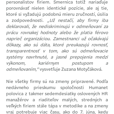
personalistov firiem. Smernica totiž nariaďuje
porovnávať nielen identické pozície, ale aj tie,
ktoré si vyžadujú podobnú mieru zručností, úsilia
a zodpovednosti.
„Už nestačí, aby firmy iba
deklarovali, že nediskriminujú v odmeňovaní za
prácu rovnakej hodnoty alebo že platia férovo
naprieč organizáciou. Zamestnanci už očakávajú
dôkazy, ako sú dáta, ktoré preukazujú rovnosť,
transparentnosť v tom, ako sú odmeňovacie
systémy navrhnuté, a jasné prepojenia medzi
výkonom, kariérnym postupom a
odmeňovaním,“
vysvetľuje Zuzana Motyčáková.
Nie všetky firmy sú na zmeny pripravené. Podľa
nedávneho prieskumu spoločnosti Humanet
polovica z takmer sedemdesiatky oslovených HR
manažérov a riaditeľov malých, stredných a
veľkých firiem stále tápa v metodike a na zmeny
vraj potrebuje viac času, ako do 7. júna, kedy