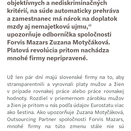
objektívnych a nediskriminačných
kritérií, na súde automaticky prehráva
a zamestnanec má nárok na doplatok
mzdy aj nemajetkovú ujmu,“
upozorňuje odborníčka spoločnosti
Forvis Mazars Zuzana Motyčáková.
Platová revolúcia pritom nachádza
mnohé firmy nepripravené.
Už len pár dní majú slovenské firmy na to, aby
stransparentnili a vyrovnali platy mužov a žien
v prípade rovnakej práce alebo práce rovnakej
hodnoty. Rozdiel v priemernom zárobku mužov
a žien je pritom u nás podľa údajov Eurostatu viac
ako šestina. Ako upozorňuje Zuzana Motyčáková,
Outsourcing Partner spoločnosti Forvis Mazars,
mnohé firmy na túto zmenu stále nie sú